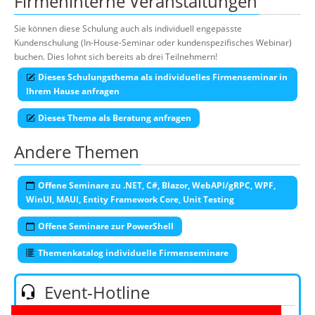
Firmeninterne Veranstaltungen
Sie können diese Schulung auch als individuell engepasste
Kundenschulung (In-House-Seminar oder kundenspezifisches Webinar)
buchen. Dies lohnt sich bereits ab drei Teilnehmern!
Dieses Schulungsthema als individuelles Firmenseminar in
Ihrem Hause anfragen
Dieses Thema als Beratung anfragen
Andere Themen
Offene Seminare zu .NET, C#, Blazor, WebAPI/gRPC, WPF,
WinUI, MAUI, Entity Framework Core, Unit Testing
Offene Seminare zur PowerShell
Themenkatalog individuelle Firmenseminare
Event-Hotline