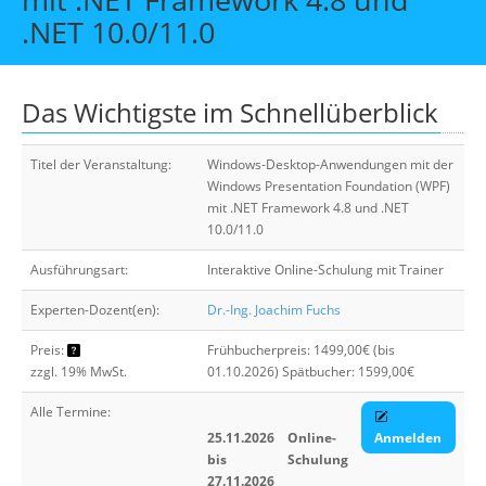
Über uns
.NET 10.0/11.0
Suche
Das Wichtigste im Schnellüberblick
Titel der Veranstaltung:
Windows-Desktop-Anwendungen mit der
Windows Presentation Foundation (WPF)
mit .NET Framework 4.8 und .NET
10.0/11.0
Ausführungsart:
Interaktive Online-Schulung mit Trainer
Experten-Dozent(en):
Dr.-Ing. Joachim Fuchs
Preis:
Frühbucherpreis: 1499,00€ (bis
zzgl. 19% MwSt.
01.10.2026) Spätbucher: 1599,00€
Alle Termine:
25.11.2026
Online-
Anmelden
bis
Schulung
27.11.2026