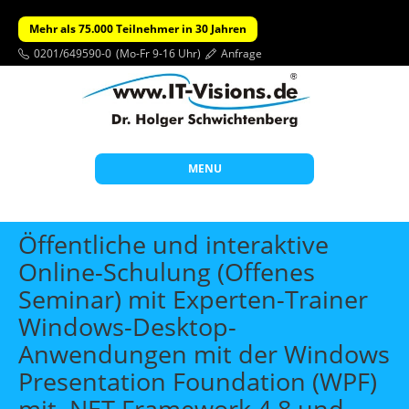
Mehr als 75.000 Teilnehmer in 30 Jahren
0201/649590-0
(Mo-Fr 9-16 Uhr)
Anfrage
MENU
Start
Öffentliche und interaktive
Themen
Online-Schulung (Offenes
Seminar) mit Experten-Trainer
Beratung
Windows-Desktop-
Individuelle Schulungen
Anwendungen mit der Windows
Offene Seminare
Presentation Foundation (WPF)
Wissen
mit .NET Framework 4.8 und