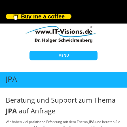
Buy me a coffee
MENU
Start
JPA
Themen
Beratung
Beratung und Support zum Thema
Individuelle Schulungen
JPA
auf Anfrage
Offene Seminare
Wir haben viel praktische Erfahrung mit dem Thema
JPA
und beraten Sie
Wissen