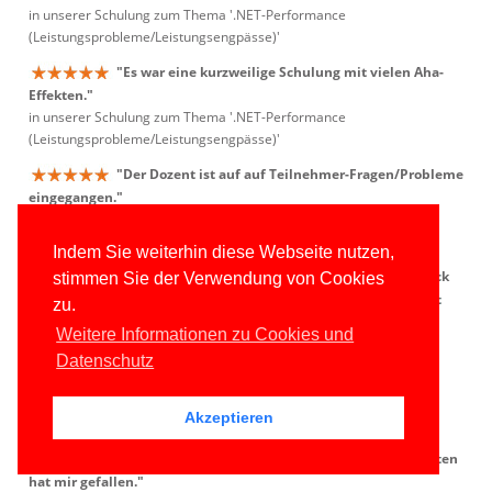
in unserer Schulung zum Thema '.NET-Performance
(Leistungsprobleme/Leistungsengpässe)'
"Es war eine kurzweilige Schulung mit vielen Aha-
Effekten."
in unserer Schulung zum Thema '.NET-Performance
(Leistungsprobleme/Leistungsengpässe)'
"Der Dozent ist auf auf Teilnehmer-Fragen/Probleme
eingegangen."
in unserer Schulung zum Thema '.NET-Performance
(Leistungsprobleme/Leistungsengpässe)'
Indem Sie weiterhin diese Webseite nutzen,
"Für mich gab die Schulung einen sehr guten Einblick
stimmen Sie der Verwendung von Cookies
in die Grundlagen von Git - Die interaktive Schulung vermittelt
zu.
Inhalte gut, da man eigenständig mitmacht."
Weitere Informationen zu Cookies und
in unserer Schulung zum Thema 'Versionsverwaltung mit Git'
Datenschutz
"Gefallen haben mir die Interaktion und die
Vermittlung der Inhalte vom Dozenten."
Akzeptieren
in unserer Schulung zum Thema 'Versionsverwaltung mit Git'
"Die pädagogische Herangehensweise des Dozenten
hat mir gefallen."