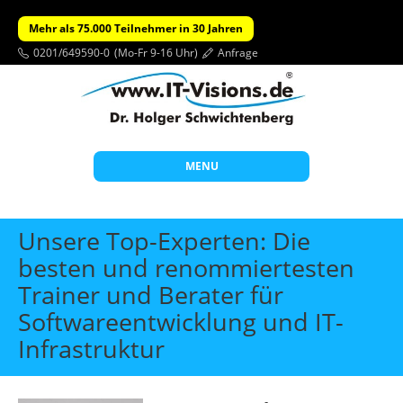
Mehr als 75.000 Teilnehmer in 30 Jahren
0201/649590-0
(Mo-Fr 9-16 Uhr)
Anfrage
MENU
Start
Unsere Top-Experten: Die
Themen
besten und renommiertesten
Trainer und Berater für
Beratung
Softwareentwicklung und IT-
Individuelle Schulungen
Infrastruktur
Offene Seminare
Wissen