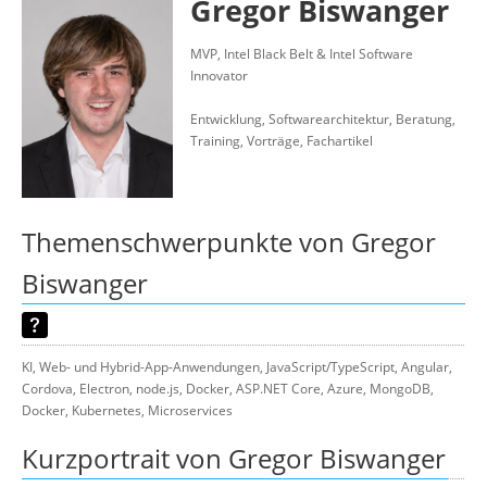
Gregor Biswanger
Über uns
Suche
MVP, Intel Black Belt & Intel Software
Innovator
Entwicklung, Softwarearchitektur, Beratung,
Training, Vorträge, Fachartikel
Themenschwerpunkte von Gregor
Biswanger
KI, Web- und Hybrid-App-Anwendungen, JavaScript/TypeScript, Angular,
Cordova, Electron, node.js, Docker, ASP.NET Core, Azure, MongoDB,
Docker, Kubernetes, Microservices
Kurzportrait von Gregor Biswanger