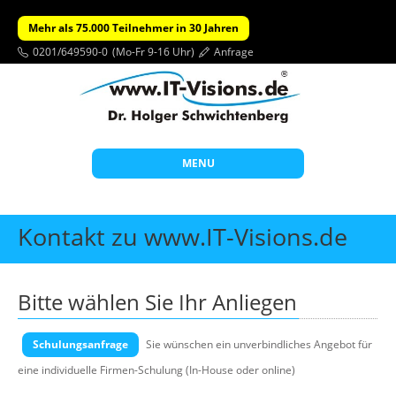
Mehr als 75.000 Teilnehmer in 30 Jahren
0201/649590-0
(Mo-Fr 9-16 Uhr)
Anfrage
MENU
Start
Kontakt zu www.IT-Visions.de
Themen
Beratung
Bitte wählen Sie Ihr Anliegen
Individuelle Schulungen
Schulungsanfrage
Offene Seminare
Sie wünschen ein unverbindliches Angebot für
eine individuelle Firmen-Schulung (In-House oder online)
Wissen