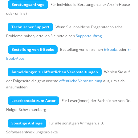
Über uns
Beratungsanfrage
Für individuelle Beratungen aller Art (In-House
oder online)
Suche
Technischer Support
Wenn Sie inhaltliche Fragen/technische
Probleme haben, erteilen Sie bitte einen
Supportauftrag
.
Bestellung von E-Books
Bestellung von einzelnen
E-Books
oder
E-
Book-Abos
Anmeldungen zu öffentlichen Veranstaltungen
Wählen Sie auf
der Folgeseite die gewünschte
öffentliche Veranstaltung
aus, um sich
anzumelden
Leserkontakt zum Autor
Für Leser(innen) der Fachbücher von Dr.
Holger Schwichtenberg
Sonstige Anfrage
Für alle sonstigen Anfragen, z.B.
Softwareentwicklungsprojekte