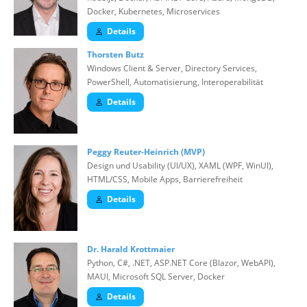
Docker, Kubernetes, Microservices
Details
Thorsten Butz
Windows Client & Server, Directory Services,
PowerShell, Automatisierung, Interoperabilität
Details
Peggy Reuter-Heinrich (MVP)
Design und Usability (UI/UX), XAML (WPF, WinUI),
HTML/CSS, Mobile Apps, Barrierefreiheit
Details
Dr. Harald Krottmaier
Python, C#, .NET, ASP.NET Core (Blazor, WebAPI),
MAUI, Microsoft SQL Server, Docker
Details