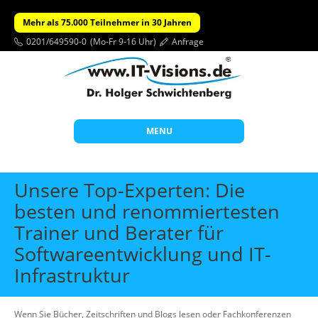
Mehr als 75.000 Teilnehmer in 30 Jahren
0201/649590-0
(Mo-Fr 9-16 Uhr)
Anfrage
MENU
Start
Unsere Top-Experten: Die
Themen
besten und renommiertesten
Trainer und Berater für
Beratung
Softwareentwicklung und IT-
Individuelle Schulungen
Infrastruktur
Offene Seminare
Wissen
Wenn Sie Bücher, Zeitschriften und Blogs lesen oder Fachkonferenzen