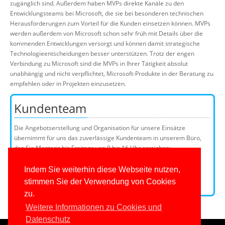
zugänglich sind. Außerdem haben MVPs direkte Kanäle zu den
Entwicklungsteams bei Microsoft, die sie bei besonderen technischen
Herausforderungen zum Vorteil für die Kunden einsetzen können. MVPs
werden außerdem von Microsoft schon sehr früh mit Details über die
kommenden Entwicklungen versorgt und können damit strategische
Technologieentscheidungen besser unterstützen. Trotz der engen
Verbindung zu Microsoft sind die MVPs in Ihrer Tätigkeit absolut
unabhängig und nicht verpflichtet, Microsoft-Produkte in der Beratung zu
empfehlen oder in Projekten einzusetzen.
Kundenteam
Die Angebotserstellung und Organisation für unsere Einsätze
übernimmt für uns das zuverlässige Kundenteam in unserem Büro,
das Sie Montags bis Freitags von 9 bis 16 Uhr erreichen:
Telefon: 0201/649590-0
E-Mail:
Indem Sie weiterhin diese Webseite nutzen,
stimmen Sie der Verwendung von Cookies
Kundenteammitglieder
zu.
Weitere Informationen zu Cookies und
Datenschutz