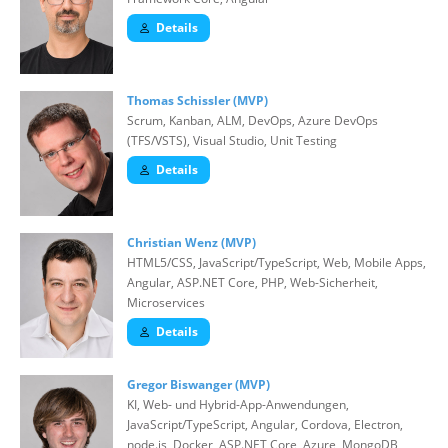
Details
Thomas Schissler (MVP)
Scrum, Kanban, ALM, DevOps, Azure DevOps
(TFS/VSTS), Visual Studio, Unit Testing
Details
Christian Wenz (MVP)
HTML5/CSS, JavaScript/TypeScript, Web, Mobile Apps,
Angular, ASP.NET Core, PHP, Web-Sicherheit,
Microservices
Details
Gregor Biswanger (MVP)
KI, Web- und Hybrid-App-Anwendungen,
JavaScript/TypeScript, Angular, Cordova, Electron,
node.js, Docker, ASP.NET Core, Azure, MongoDB,