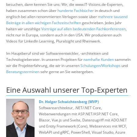
Über uns
besuchen, dann kennen Sie uns: Wir, die www.IT-Visions.de-Experten,
haben zusammen schon über
hunderte Fachbücher
in deutsch und
Suche
englisch bei allen renommierten Verlagen sowie über
mehrere tausend
Beiträge in allen wichtigen Fachzeitschriften
geschrieben. Jedes Jahr
halten wir unzählige
Vorträge auf allen bedeutenden Fachkonferenzen
,
nicht nur in Europa, sondern auch in den USA. Wir produzieren auch
Videos für LinkedIn Learning, Pluralsight und Rheinwerk.
Im Hauptberuf sind wir Softwareentwickler, -architekten und
Technologieberater. In unseren Projekten für
namhafte Kunden
sammeln
wir die Projekterfahrung, die wir in unseren
Schulungen/Workshops
und
Beratungsterminen
sehr gerne an Sie weitergeben.
Eine Auswahl unserer Top-Experten
Dr. Holger Schwichtenberg (MVP)
Softwarearchitektur, .NET/.NET Core,
Webanwendungen mit ASP.NET/ASP.NET Core,
Blazor, Vue.js und Svelte, Datenzugriff mit ADO.NET
und Entity Framework (Core), Webservices mit WCF,
WebAPI und gRPC, PowerShell, Visual Studio, Azure