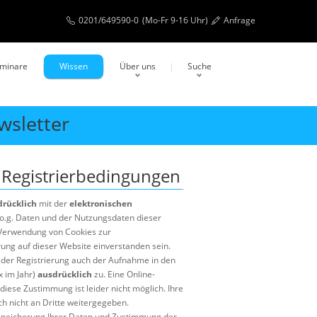
0201/649590-0
(Mo-Fr 9-16 Uhr)
Anfrage
eminare
Wissen
Über uns
Suche
wsletter
 Registrierbedingungen
drücklich
mit der
elektronischen
 o.g. Daten und der Nutzungsdaten dieser
Verwendung von Cookies zur
rung auf dieser Website einverstanden sein.
 der Registrierung auch der Aufnahme in den
 im Jahr)
ausdrücklich
zu. Eine Online-
diese Zustimmung ist leider nicht möglich. Ihre
h nicht an Dritte weitergegeben.
Speicherung Ihrer Daten und Zustimmung der