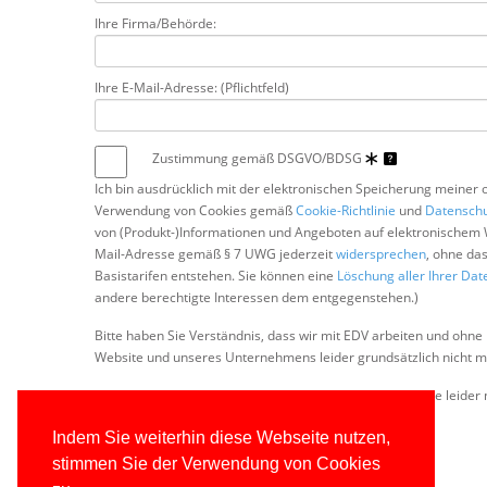
Ihre Firma/Behörde:
Ihre E-Mail-Adresse: (Pflichtfeld)
Zustimmung gemäß DSGVO/BDSG
Ich bin ausdrücklich mit der elektronischen Speicherung meiner 
Verwendung von Cookies gemäß
Cookie-Richtlinie
und
Datensch
von (Produkt-)Informationen und Angeboten auf elektronischem 
Mail-Adresse gemäß § 7 UWG jederzeit
widersprechen
, ohne da
Basistarifen entstehen. Sie können eine
Löschung aller Ihrer Dat
andere berechtigte Interessen dem entgegenstehen.)
Bitte haben Sie Verständnis, dass wir mit EDV arbeiten und ohne 
Website und unseres Unternehmens leider grundsätzlich nicht mö
Zur Vermeidung von Spam-Bot-Anmeldungen müssen Sie leider n
Indem Sie weiterhin diese Webseite nutzen,
4
+
4
ergibt
stimmen Sie der Verwendung von Cookies