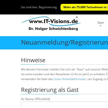
Sie sind hier:
Registrierung
Mehr als 75.000 Teilnehmer in 
Start
Neuanmeldung/Registrierung
Hinweise
Mit diesem Formular melden Sie sich als "Gast" auf unserer We
herunterzuladen und den Newsletter (3-4x im Jahr) zu erhalten. F
verwenden Sie bitte das
Leser-Anmeldeformular
, um Zugang zu 
Registrierung als Gast
Ihr Name: (Pflichtfeld)