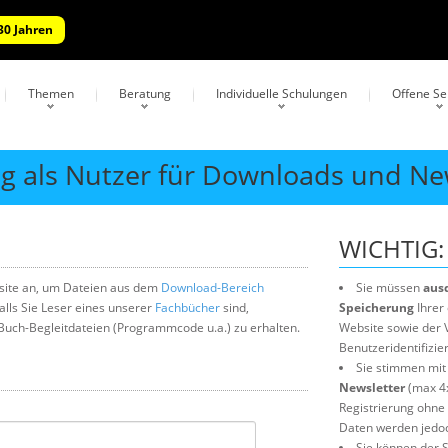
30 Jahren
Themen
Beratung
Individuelle Schulungen
Offene S
 als Nutzer für Downloads und Ne
WICHTIG:
bsite an, um Dateien aus dem
Download-Bereich
Sie müssen
aus
alls Sie Leser eines unserer
Fachbücher
sind,
Speicherung
Ihrer
Buch-Begleitdateien (Programmcode u.a.) zu erhalten.
Website sowie der 
Benutzeridentifizie
Sie stimmen mit
Newsletter
(max 4x
Registrierung ohne 
Daten werden jedoc
Sie können der 