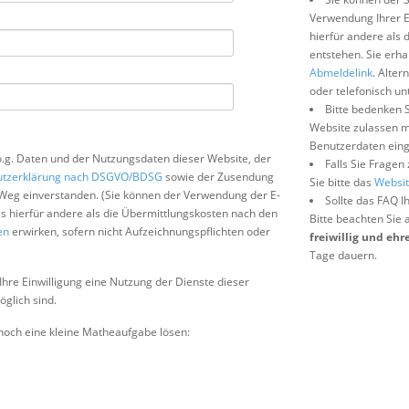
Verwendung Ihrer E
hierfür andere als 
entstehen. Sie erha
Abmeldelink
. Alter
oder telefonisch u
Bitte bedenken S
Website zulassen mü
Benutzerdaten ein
o.g. Daten und der Nutzungsdaten dieser Website, der
Falls Sie Fragen
utzerklärung nach DSGVO/BDSG
sowie der Zusendung
Sie bitte das
Websi
Weg einverstanden. (Sie können der Verwendung der E-
Sollte das FAQ I
ss hierfür andere als die Übermittlungskosten nach den
Bitte beachten Sie 
en
erwirken, sofern nicht Aufzeichnungspflichten oder
freiwillig und eh
Tage dauern.
Ihre Einwilligung eine Nutzung der Dienste dieser
glich sind.
och eine kleine Matheaufgabe lösen: