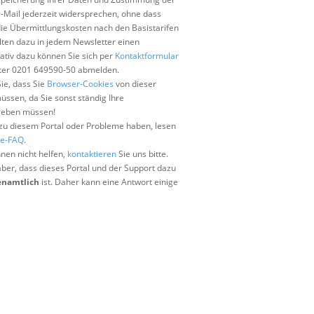
-Mail jederzeit widersprechen, ohne dass
die Übermittlungskosten nach den Basistarifen
lten dazu in jedem Newsletter einen
nativ dazu können Sie sich per
Kontaktformular
nter 0201 649590-50 abmelden.
ie, dass Sie
Browser-Cookies
von dieser
ssen, da Sie sonst ständig Ihre
geben müssen!
 zu diesem Portal oder Probleme haben, lesen
te-FAQ
.
hnen nicht helfen,
kontaktieren
Sie uns bitte.
aber, dass dieses Portal und der Support dazu
renamtlich
ist. Daher kann eine Antwort einige