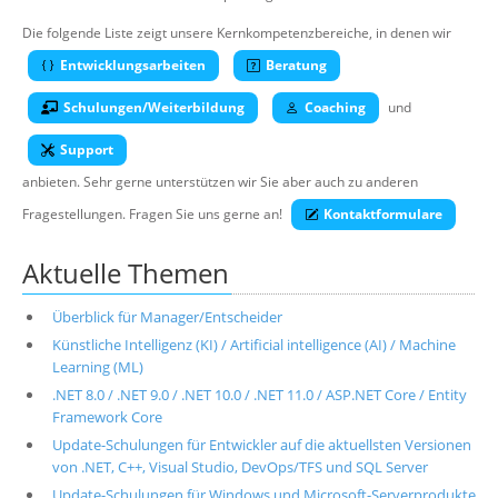
Über uns
Die folgende Liste zeigt unsere Kernkompetenzbereiche, in denen wir
Suche
Entwicklungsarbeiten
Beratung
Schulungen/Weiterbildung
Coaching
und
Support
anbieten. Sehr gerne unterstützen wir Sie aber auch zu anderen
Fragestellungen. Fragen Sie uns gerne an!
Kontaktformulare
Aktuelle Themen
Überblick für Manager/Entscheider
Künstliche Intelligenz (KI) / Artificial intelligence (AI) / Machine
Learning (ML)
.NET 8.0 / .NET 9.0 / .NET 10.0 / .NET 11.0 / ASP.NET Core / Entity
Framework Core
Update-Schulungen für Entwickler auf die aktuellsten Versionen
von .NET, C++, Visual Studio, DevOps/TFS und SQL Server
Update-Schulungen für Windows und Microsoft-Serverprodukte