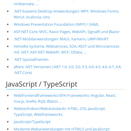
nHibernate, …
.NET-basierte Desktop-Anwendungen: WPF, Windows Forms,
WinUI, Avalonia, Uno
Windows Presentation Foundation (WPF) / XAML
ASP.NET Core: MVC, Razor Pages, WebAPI, SignalR und Blazor
.NET-Mobilanwendungen: MAUI, Xamarin, UWP/WinRT
Verteilte Systeme, Webservices, SOA, REST und Microservices
mit .NET: ASP.NET WebAPI, WCF, OData, …
.NET-Spezialthemen
ältere .NET Versionen (.NET 1.0, 2.0, 3.0, 3.5, 4.0, 4.5, 4.6, 4.7, 4.8,
.NET Core)
JavaScript / TypeScript
Webfrontendframeworks/SPA-Frameworks: Angular, React,
Vue.js, Svelte, RxJS, Blazor, …
Webtechniken/Webstandards: HTML, CSS, JavaScript,
TypeScript, Webframeworks
JavaScript/TypeScript
Moderne Webanwendungen mit HTML5 und JavaScript