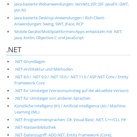
Java-basierte Webanwendungen: Servlets, JSP, JSF, JavaFX, GWT,
JAX-RS
Java-basierte Desktop-Anwendungen / Rich Client-
Anwendungen: Swing, SWT, JFace, RCP
Mobile Geräte/Mobilplattformen/Apps entwickeln mit .NET,
Java, Kotlin, Objective-C und JavaScript
.NET
.NET-Grundlagen
.NET-Architektur und Methoden
.NET 8.0 / .NET 9.0 / .NET 10.0 / .NET 11.0 / ASP.NET Core / Entity
Framework Core
.NET für Umsteiger (Versionsumstieg auf die aktuellste Version)
.NET für Umsteiger von anderen Sprachen
Künstliche Intelligenz (KI) / Artificial intelligence (AI) / Machine
Learning (ML)
.NET-Programmiersprachen: C#, Visual Basic .NET, C++/CLI, F#
.NET-Klassenbibliothek
.NET-Datenzugriff: ADO.NET, Entity Framework (Core),