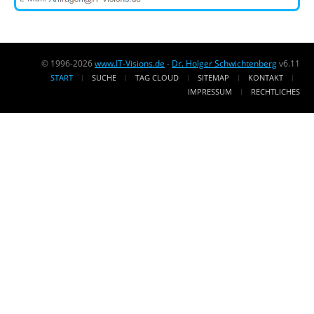
© 1996-2026
www.IT-Visions.de
-
Dr. Holger Schwichtenberg
v6.11
START
SUCHE
TAG CLOUD
SITEMAP
KONTAKT
IMPRESSUM
RECHTLICHES