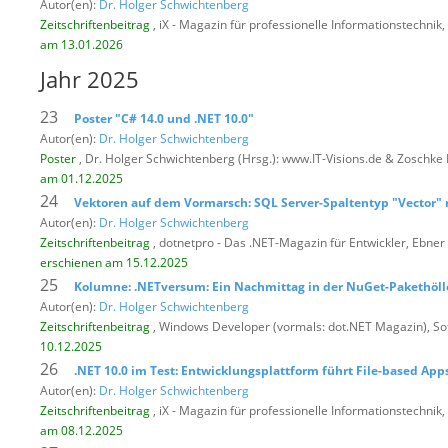
Autor(en):
Dr. Holger Schwichtenberg
Zeitschriftenbeitrag
, iX - Magazin für professionelle Informationstechnik,
am 13.01.2026
Jahr 2025
23
Poster "C# 14.0 und .NET 10.0"
Autor(en):
Dr. Holger Schwichtenberg
Poster
, Dr. Holger Schwichtenberg (Hrsg.): www.IT-Visions.de & Zoschke
am 01.12.2025
24
Vektoren auf dem Vormarsch: SQL Server-Spaltentyp "Vector" 
Autor(en):
Dr. Holger Schwichtenberg
Zeitschriftenbeitrag
, dotnetpro - Das .NET-Magazin für Entwickler,
Ebner 
erschienen am 15.12.2025
25
Kolumne: .NETversum: Ein Nachmittag in der NuGet-Pakethöll
Autor(en):
Dr. Holger Schwichtenberg
Zeitschriftenbeitrag
, Windows Developer (vormals: dot.NET Magazin),
So
10.12.2025
26
.NET 10.0 im Test: Entwicklungsplattform führt File-based App
Autor(en):
Dr. Holger Schwichtenberg
Zeitschriftenbeitrag
, iX - Magazin für professionelle Informationstechnik,
am 08.12.2025