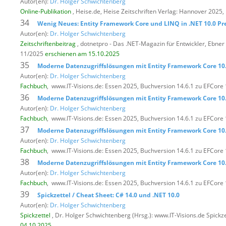
Autor(en):
Dr. Holger Schwichtenberg
Online-Publikation
, Heise.de,
Heise Zeitschriften Verlag: Hannover 2025,
34
Wenig Neues: Entity Framework Core und LINQ in .NET 10.0 Pre
Autor(en):
Dr. Holger Schwichtenberg
Zeitschriftenbeitrag
, dotnetpro - Das .NET-Magazin für Entwickler,
Ebner 
11/2025
erschienen am 15.10.2025
35
Moderne Datenzugriffslösungen mit Entity Framework Core 10.
Autor(en):
Dr. Holger Schwichtenberg
Fachbuch
,
www.IT-Visions.de: Essen 2025, Buchversion 14.6.1 zu EFCore
36
Moderne Datenzugriffslösungen mit Entity Framework Core 10.
Autor(en):
Dr. Holger Schwichtenberg
Fachbuch
,
www.IT-Visions.de: Essen 2025, Buchversion 14.6.1 zu EFCore
37
Moderne Datenzugriffslösungen mit Entity Framework Core 10.
Autor(en):
Dr. Holger Schwichtenberg
Fachbuch
,
www.IT-Visions.de: Essen 2025, Buchversion 14.6.1 zu EFCore
38
Moderne Datenzugriffslösungen mit Entity Framework Core 10.
Autor(en):
Dr. Holger Schwichtenberg
Fachbuch
,
www.IT-Visions.de: Essen 2025, Buchversion 14.6.1 zu EFCore
39
Spickzettel / Cheat Sheet: C# 14.0 und .NET 10.0
Autor(en):
Dr. Holger Schwichtenberg
Spickzettel
, Dr. Holger Schwichtenberg (Hrsg.): www.IT-Visions.de Spickze
04.10.2025