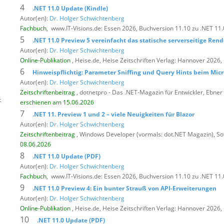
4
.NET 11.0 Update (Kindle)
Autor(en):
Dr. Holger Schwichtenberg
Fachbuch
,
www.IT-Visions.de: Essen 2026, Buchversion 11.10 zu .NET 11.
5
.NET 11.0 Preview 5 vereinfacht das statische serverseitige Rend
Autor(en):
Dr. Holger Schwichtenberg
Online-Publikation
, Heise.de,
Heise Zeitschriften Verlag: Hannover 2026,
6
Hinweispflichtig: Parameter Sniffing und Query Hints beim Micr
Autor(en):
Dr. Holger Schwichtenberg
Zeitschriftenbeitrag
, dotnetpro - Das .NET-Magazin für Entwickler,
Ebner 
t
erschienen am 15.06.2026
7
.NET 11. Preview 1 und 2 – viele Neuigkeiten für Blazor
s
Autor(en):
Dr. Holger Schwichtenberg
Zeitschriftenbeitrag
, Windows Developer (vormals: dot.NET Magazin),
So
08.06.2026
8
.NET 11.0 Update (PDF)
Autor(en):
Dr. Holger Schwichtenberg
Fachbuch
,
www.IT-Visions.de: Essen 2026, Buchversion 11.10 zu .NET 11.
9
.NET 11.0 Preview 4: Ein bunter Strauß von API-Erweiterungen
Autor(en):
Dr. Holger Schwichtenberg
Online-Publikation
, Heise.de,
Heise Zeitschriften Verlag: Hannover 2026
10
.NET 11.0 Update (PDF)