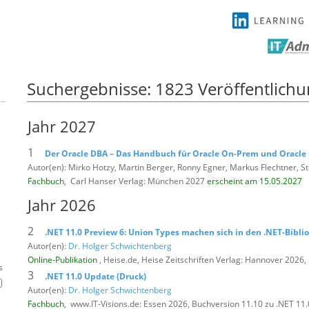
Suchergebnisse:
1823 Veröffentlich
Jahr 2027
1
Der Oracle DBA – Das Handbuch für Oracle On-Prem und Oracle
Autor(en): Mirko Hotzy, Martin Berger, Ronny Egner, Markus Flechtner, St
Fachbuch
,
Carl Hanser Verlag: München 2027
erscheint am 15.05.2027
Jahr 2026
2
.NET 11.0 Preview 6: Union Types machen sich in den .NET-Bibli
Autor(en):
Dr. Holger Schwichtenberg
Online-Publikation
, Heise.de,
Heise Zeitschriften Verlag: Hannover 2026,
s
3
.NET 11.0 Update (Druck)
Autor(en):
Dr. Holger Schwichtenberg
Fachbuch
,
www.IT-Visions.de: Essen 2026, Buchversion 11.10 zu .NET 11.