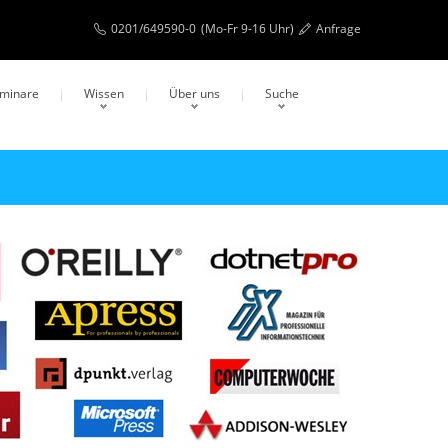
0201/649590-0
(Mo-Fr 9-16 Uhr)
Anfrage
eminare
Wissen
Über uns
Suche