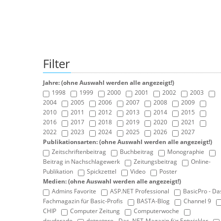
Filter
Jahre: (ohne Auswahl werden alle angezeigt!)
1998
1999
2000
2001
2002
2003
2004
2005
2006
2007
2008
2009
2010
2011
2012
2013
2014
2015
2016
2017
2018
2019
2020
2021
2022
2023
2024
2025
2026
2027
Publikationsarten: (ohne Auswahl werden alle angezeigt!)
Zeitschriftenbeitrag
Buchbeitrag
Monographie
Beitrag in Nachschlagewerk
Zeitungsbeitrag
Online-
Publikation
Spickzettel
Video
Poster
Medien: (ohne Auswahl werden alle angezeigt!)
Admins Favorite
ASP.NET Professional
BasicPro - Da
Fachmagazin für Basic-Profis
BASTA-Blog
Channel 9
CHIP
Computer Zeitung
Computerwoche
devdorado
dotnetpro - Das .NET-Magazin für Entwickler