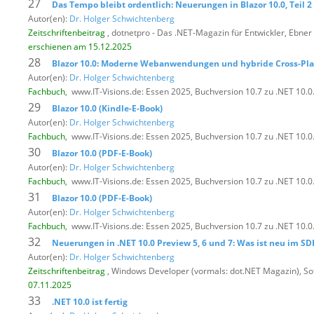
27
Das Tempo bleibt ordentlich: Neuerungen in Blazor 10.0, Teil 2
Autor(en):
Dr. Holger Schwichtenberg
Zeitschriftenbeitrag
, dotnetpro - Das .NET-Magazin für Entwickler,
Ebner 
erschienen am 15.12.2025
28
Blazor 10.0: Moderne Webanwendungen und hybride Cross-Platf
Autor(en):
Dr. Holger Schwichtenberg
Fachbuch
,
www.IT-Visions.de: Essen 2025, Buchversion 10.7 zu .NET 10.
29
Blazor 10.0 (Kindle-E-Book)
Autor(en):
Dr. Holger Schwichtenberg
Fachbuch
,
www.IT-Visions.de: Essen 2025, Buchversion 10.7 zu .NET 10.
30
Blazor 10.0 (PDF-E-Book)
Autor(en):
Dr. Holger Schwichtenberg
Fachbuch
,
www.IT-Visions.de: Essen 2025, Buchversion 10.7 zu .NET 10.
31
Blazor 10.0 (PDF-E-Book)
Autor(en):
Dr. Holger Schwichtenberg
Fachbuch
,
www.IT-Visions.de: Essen 2025, Buchversion 10.7 zu .NET 10.
32
Neuerungen in .NET 10.0 Preview 5, 6 und 7: Was ist neu im SD
Autor(en):
Dr. Holger Schwichtenberg
Zeitschriftenbeitrag
, Windows Developer (vormals: dot.NET Magazin),
So
07.11.2025
33
.NET 10.0 ist fertig