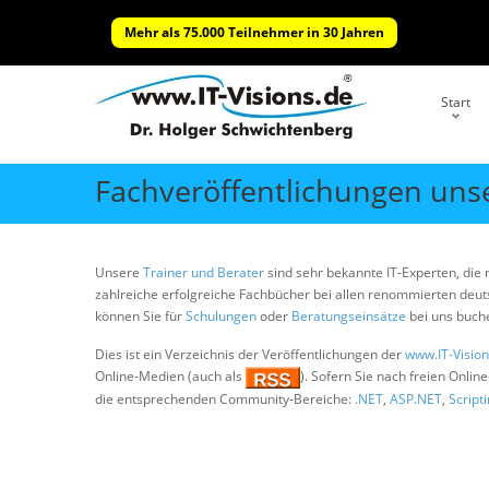
Mehr als 75.000 Teilnehmer in 30 Jahren
Start
Fachveröffentlichungen uns
Unsere
Trainer und Berater
sind sehr bekannte IT-Experten, die 
zahlreiche erfolgreiche Fachbücher bei allen renommierten deut
können Sie für
Schulungen
oder
Beratungseinsätze
bei uns buch
Dies ist ein Verzeichnis der Veröffentlichungen der
www.IT-Vision
Online-Medien (auch als
). Sofern Sie nach freien Onlin
die entsprechenden Community-Bereiche:
.NET
,
ASP.NET
,
Script