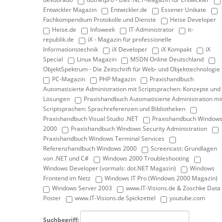
Entwickler Magazin
Entwickler.de
Essener Unikate
Fachkompendium Protokolle und Dienste
Heise Developer
Heise.de
Infoweek
IT-Administrator
it-
republik.de
iX - Magazin für professionelle
Informationstechnik
iX Developer
iX Kompakt
iX
Special
Linux Magazin
MSDN Online Deutschland
ObjektSpektrum - Die Zeitschrift für Web- und Objekttechnologie
PC-Magazin
PHP Magazin
Praxishandbuch
Automatisierte Administration mit Scriptsprachen: Konzepte und
Lösungen
Praxishandbuch Automatisierte Administration mi
Scriptsprachen: Sprachreferenzen und Bibliotheken
Praxishandbuch Visual Studio .NET
Praxishandbuch Window
2000
Praxishandbuch Windows Security Administration
Praxishandbuch Windows Terminal Services
Referenzhandbuch Windows 2000
Screencast: Grundlagen
von .NET und C#
Windows 2000 Troubleshooting
Windows Developer (vormals: dot.NET Magazin)
Windows
Frontend im Netz
Windows IT Pro (Windows 2000 Magazin)
Windows Server 2003
www.IT-Visions.de & Zoschke Data
Poster
www.IT-Visions.de Spickzettel
youtube.com
Suchbegriff: