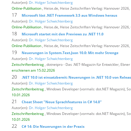
Autor(en):
Dr. Holger Schwichtenberg
Online-Publikation
, Heise.de,
Heise Zeitschriften Verlag: Hannover 2026
17
Microsoft löst .NET Framework 3.5 aus Windows heraus
Autor(en):
Dr. Holger Schwichtenberg
Online-Publikation
, Heise.de,
Heise Zeitschriften Verlag: Hannover 2026
18
Microsoft startet mit den Previews zu .NET 11.0
Autor(en):
Dr. Holger Schwichtenberg
Online-Publikation
, Heise.de,
Heise Zeitschriften Verlag: Hannover 2026,
19
Neuerungen in System.Text.Json 10.0: Mit mehr Strenge
Autor(en):
Dr. Holger Schwichtenberg
Zeitschriftenbeitrag
, dotnetpro - Das .NET-Magazin für Entwickler,
Ebner 
erschienen am 15.02.2026
20
.NET 10.0 ist einsatzbereit: Neuerungen in .NET 10.0 von Relea
Autor(en):
Dr. Holger Schwichtenberg
Zeitschriftenbeitrag
, Windows Developer (vormals: dot.NET Magazin),
So
10.01.2026
21
Cheat Sheet "Neue Sprachfeatures in C# 14.0"
Autor(en):
Dr. Holger Schwichtenberg
Zeitschriftenbeitrag
, Windows Developer (vormals: dot.NET Magazin),
So
10.01.2026
22
C# 14: Die Neuerungen in der Praxis