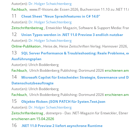
Autor(en):
Dr. Holger Schwichtenberg
Fachbuch
,
www.IT-Visions.de: Essen 2026, Buchversion 11.10 zu .NET 11.
11
Cheat Sheet "Neue Sprachfeatures in C# 14.0"
Autor(en):
Dr. Holger Schwichtenberg
Zeitschriftenbeitrag
, Entwickler Magazin,
Software & Support Media: Fra
12
Union Types werden in .NET 11.0 Preview 3 endlich nutzbar
Autor(en):
Dr. Holger Schwichtenberg
Online-Publikation
, Heise.de,
Heise Zeitschriften Verlag: Hannover 2026
13
SQL Server Performance & Troubleshooting: Reale Probleme,
Ausführungsplan
Autor(en): Ulrich Boddenberg
Fachbuch
,
Ulrich Boddenberg Publishing: Dortmund 2026
erschienen am
14
Microsoft Copilot für Entscheider: Strategie, Governance und 
Datenschutzbeauftragte
Autor(en): Ulrich Boddenberg
Fachbuch
,
Ulrich Boddenberg Publishing: Dortmund 2026
erschienen am
15
Objekte flicken: JSON PATCH für Systen.Text.Json
Autor(en):
Dr. Holger Schwichtenberg
Zeitschriftenbeitrag
, dotnetpro - Das .NET-Magazin für Entwickler,
Ebner 
erschienen am 15.04.2026
16
.NET 11.0 Preview 2 liefert asynchrone Runtime