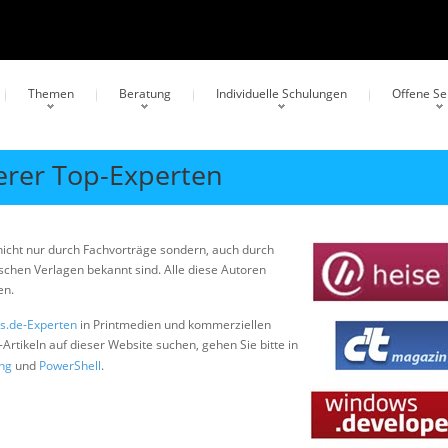
Themen
Beratung
Individuelle Schulungen
Offene S
erer Top-Experten
nicht nur durch Fachvorträge sondern, auch durch
schen Verlagen bekannt sind. Alle diese Autoren
en.
s.de-Experten
in Printmedien und kommerziellen
e-Artikeln auf dieser Website suchen, gehen Sie bitte in
ing
und
PowerShell
.