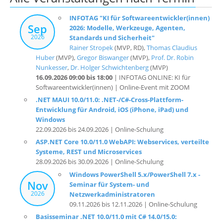
INFOTAG "KI für Softwareentwickler(innen)
Sep
2026: Modelle, Werkzeuge, Agenten,
2026
Standards und Sicherheit"
Rainer Stropek
(MVP, RD),
Thomas Claudius
Huber
(MVP),
Gregor Biswanger
(MVP),
Prof. Dr. Robin
Nunkesser
,
Dr. Holger Schwichtenberg
(MVP)
16.09.2026 09:00 bis 18:00
| INFOTAG ONLINE: KI für
Softwareentwickler(innen) | Online-Event mit ZOOM
.NET MAUI 10.0/11.0: .NET-/C#-Cross-Plattform-
Entwicklung für Android, iOS (iPhone, iPad) und
Windows
22.09.2026 bis 24.09.2026 | Online-Schulung
ASP.NET Core 10.0/11.0 WebAPI: Webservices, verteilte
Systeme, REST und Microservices
28.09.2026 bis 30.09.2026 | Online-Schulung
Windows PowerShell 5.x/PowerShell 7.x -
Nov
Seminar für System- und
2026
Netzwerkadministratoren
09.11.2026 bis 12.11.2026 | Online-Schulung
Basisseminar .NET 10.0/11.0 mit C# 14.0/15.0: