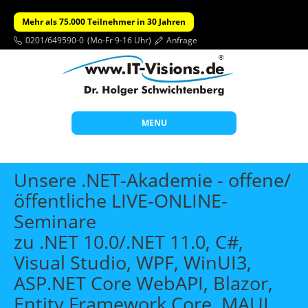
Mehr als 75.000 Teilnehmer in 30 Jahren
0201/649590-0
(Mo-Fr 9-16 Uhr)
Anfrage
MENU
Start
Unsere .NET-Akademie - offene/
Themen
öffentliche LIVE-ONLINE-
Seminare
Beratung
zu .NET 10.0/.NET 11.0, C#,
Individuelle Schulungen
Visual Studio, WPF, WinUI3,
Offene Seminare
ASP.NET Core WebAPI, Blazor,
Wissen
Entity Framework Core, MAUI