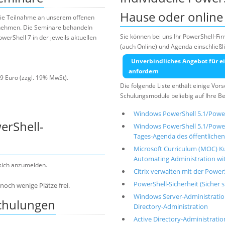
Hause oder online 
 die Teilnahme an unserem offenen
nehmen. Die Seminare behandeln
Sie können bei uns Ihr PowerShell-Fi
werShell 7 in der jeweils aktuellen
(auch Online) und Agenda einschließ
Unverbindliches Angebot für ei
anfordern
9 Euro (zzgl. 19% MwSt).
Die folgende Liste enthält einige Vo
Schulungsmodule beliebig auf Ihre B
Windows PowerShell 5.1/Power
erShell-
Windows PowerShell 5.1/PowerS
Tages-Agenda des öffentlichen
Microsoft Curriculum (MOC) Ku
Automating Administration w
 sich anzumelden.
Citrix verwalten mit der Power
PowerShell-Sicherheit (Sicher 
noch wenige Plätze frei.
Windows Server-Administratio
Schulungen
Directory-Administration
Active Directory-Administrati