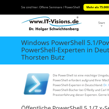
Sie sind hier:
Offene Seminare / PowerShell
Mehr als 75.000
Start
Windows PowerShell 5.1/Pow
PowerShell-Experten in Deut
Thorsten Butz
Die PowerShell ist eine mächtige Umgebu
PowerShell erfordert aufgrund Ihrer Mäch
PowerShell-Experten in Deutschland:
Dr.
PowerShell-Bücher bei O'Reilly und Carl
Praxiserfahrung dieser Experten. Gerne be
Öffentliche PowerShell 5.1/7.x-