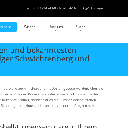
0201/649590-0
(Mo-Fr 9-16 Uhr)
Anfrage
eminare
Wissen
Über uns
Suche
ten und bekanntesten
olger Schwichtenberg und
ittlerweile auch in Linux und macOS eingesetzt werden. Aber die
en. Lernen Sie den Praxiseinsatz der PowerShell von den besten
ur bekannte Trainer, sondern auch die Autoren der deutschen
n Schulungen (In-House oder online) von der umfangreichen
rShell-Firmenseminare in Ihrem