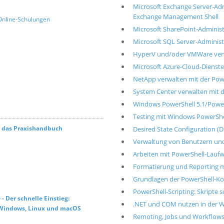
Microsoft Exchange Server-Adm
Exchange Management Shell
Online-Schulungen
Microsoft SharePoint-Adminis
Microsoft SQL Server-Adminis
HyperV und/oder VMWare verw
Microsoft Azure-Cloud-Dienst
NetApp verwalten mit der Pow
System Center verwalten mit 
Windows PowerShell 5.1/PowerS
Testing mit Windows PowerShe
– das Praxishandbuch
Desired State Configuration (D
Verwaltung von Benutzern und 
Arbeiten mit PowerShell-Lauf
Formatierung und Reporting m
Grundlagen der PowerShell-Ko
PowerShell-Scripting: Skripte
 Der schnelle Einstieg:
.NET und COM nutzen in der 
r Windows, Linux und macOS
Remoting, Jobs und Workflows