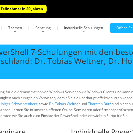
 Teilnehmer in 30 Jahren
Themen
Beratung
Individuelle Schulungen
Offene S
erShell 7-Schulungen mit den bes
schland: Dr. Tobias Weltner, Dr. H
ng für die Administration von Windows Server sowie Windows Clients und kann m
tigkeit auch einiges an Vorwissen, damit Sie sie überhaupt effektiv nutzen könn
 Holger Schwichtenberg
sowie
Dr. Tobias Weltner
und
Thorsten Butz
sind nicht n
 Hanser. Lernen Sie in unseren offenen Online-Seminaren oder firmenspezifische
raten wir Sie auch zum Einsatz der PowerShell oder entwickeln Skript für Sie!
Seminare
Individuelle Powe